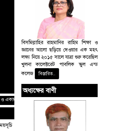
ext
বিসমিল্লাহির রাহমানির রাহিম শিক্ষা ও
জ্ঞানের আলো ছড়িয়ে দেওয়ার এক মহৎ
লক্ষ্য নিয়ে ২০১৫ সালে যাত্রা শুরু করেছিল
খুলনা কালেক্টরেট পাবলিক স্কুল এন্ড
কলেজ
বিস্তারিত..
অধ্যক্ষের বাণী
দশ শ্রেণির বার্ষিক পরীক্ষা-২০২৬ এর সংশোধিত সময়সূচি
জরুরী নোট
সময়সূচি