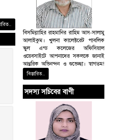
তারিত..
বিসমিল্লাহির রাহমানির রাহিম আস-সালামু
আলাইকুম। খুলনা কালেক্টরেট পাবলিক
স্কুল এন্ড কলেজের অফিসিয়াল
ওয়েবসাইটে আপনাদের সকলকে জানাই
আন্তরিক অভিনন্দন ও শুভেচ্ছা। স্বাগতম!
বিস্তারিত..
সদস্য সচিবের বাণী