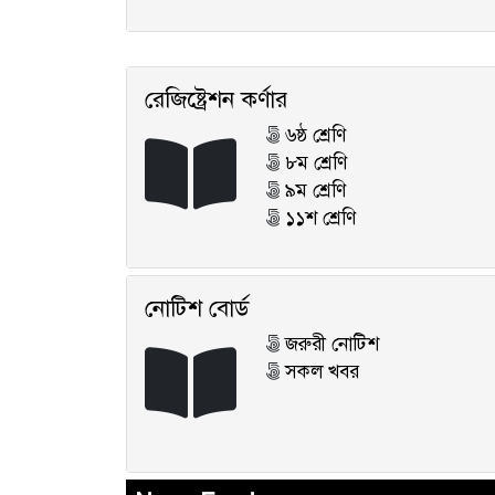
রেজিষ্ট্রেশন কর্ণার
৬ষ্ঠ শ্রেণি
৮ম শ্রেণি
৯ম শ্রেণি
১১শ শ্রেণি
নোটিশ বোর্ড
জরুরী নোটিশ
সকল খবর